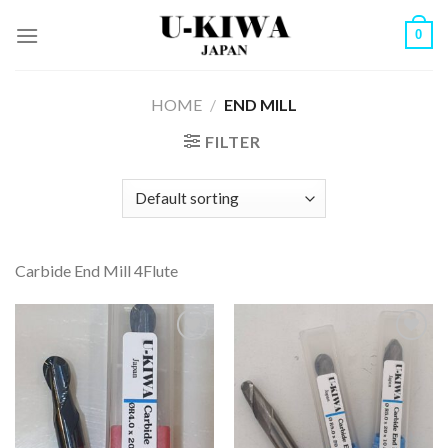
Skip
0
to
content
HOME
/
END MILL
FILTER
Carbide End Mill 4Flute