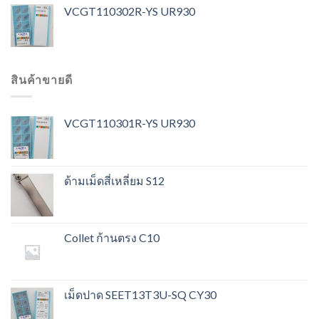
VCGT110302R-YS UR930
สินค้าขายดี
VCGT110301R-YS UR930
ด้ามเม็ดสี่เหลี่ยม S12
Collet ก้านตรง C10
เม็ดปาด SEET13T3U-SQ CY30