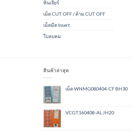
หินเจียร์
เม็ด CUT OFF / ด้าม CUT OFF
เม็ดมีด Insert
ใบลบคม
สินค้าล่าสุด
เม็ด WNMG080404-CF BH30
VCGT160408-AL JH20