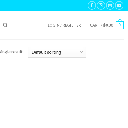
0
LOGIN / REGISTER
CART /
฿
0.00
ingle result